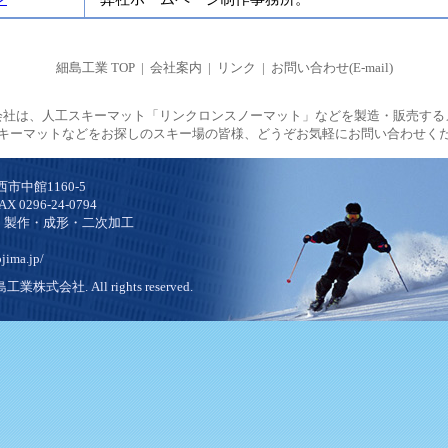
細島工業 TOP
|
会社案内
|
リンク
|
お問い合わせ(E-mail)
会社は、人工スキーマット「リンクロンスノーマット」などを製造・販売する
キーマットなどをお探しのスキー場の皆様、どうぞお気軽にお問い合わせく
西市中館1160-5
AX 0296-24-0794
・製作・成形・二次加工
ima.jp/
細島工業株式会社. All rights reserved.