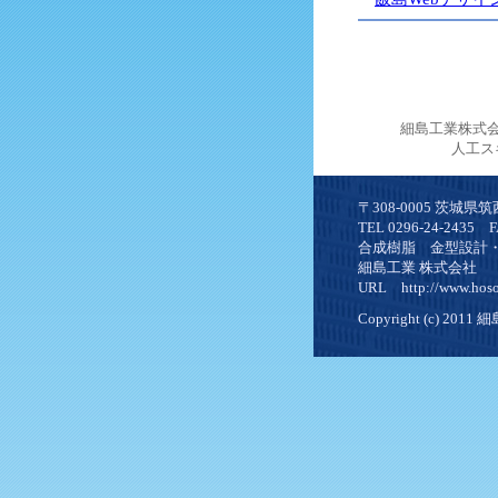
細島工業株式
人工ス
〒308-0005 茨城県筑
TEL 0296-24-2435 F
合成樹脂 金型設計
細島工業 株式会社
URL http://www.hosoj
Copyright (c) 2011 